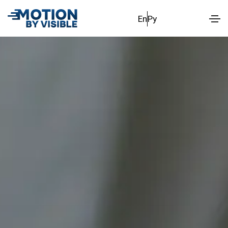
En
Ру